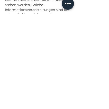
stehen werden. Solche 
Informationsveranstaltungen sind oft 
sehr aufschlussreich, gerade wenn man 
sich über aktuelle Entwicklungen 
informieren möchte. Manchmal 
ergeben sich dabei ganz neue 
Perspektiven, die man vorher gar nicht 
bedacht hat. Ich hoffe, es wird die 
Möglichkeit geben, im Anschluss auch 
Fragen zu stellen und sich mit anderen 
Teilnehmenden…