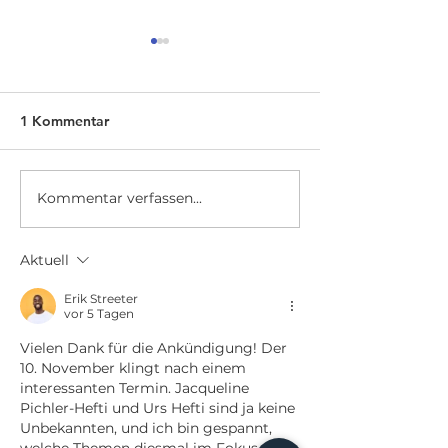
1 Kommentar
Kommentar verfassen...
Infoveranstaltung |
Beitrag Tages-A
27.11.2025 | Winterfit |
07.10.24 | Wand
von Kopf bis Fuss
Bergablaufen ist
Aktuell
Herz
Erik Streeter
vor 5 Tagen
Vielen Dank für die Ankündigung! Der 
10. November klingt nach einem 
interessanten Termin. Jacqueline 
Pichler-Hefti und Urs Hefti sind ja keine 
Unbekannten, und ich bin gespannt, 
welche Themen diesmal im Fokus 